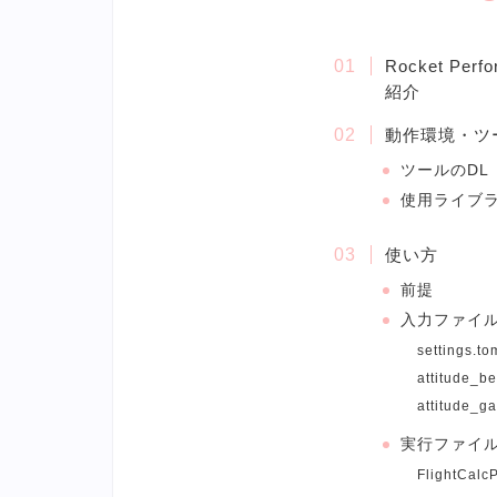
Rocket Perf
紹介
動作環境・ツ
ツールのDL
使用ライブラリ 
使い方
前提
入力ファイ
settings.to
attitude_be
attitude_g
実行ファイ
FlightCalcP