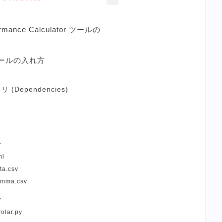
ormance Calculator ツールの
ールの入れ方
(Dependencies)
ル
ml
ta.csv
amma.csv
ル
olar.py