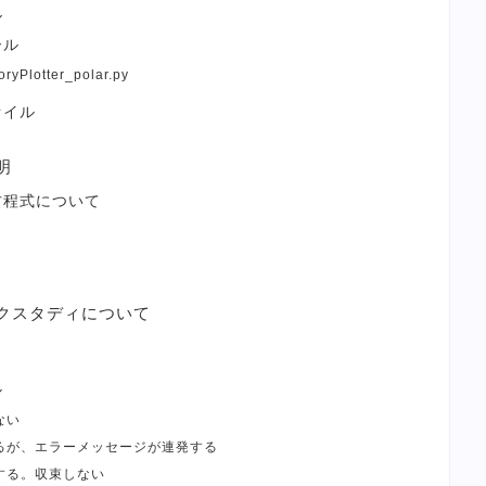
ル
ール
oryPlotter_polar.py
ァイル
明
方程式について
クスタディについて
ル
ない
るが、エラーメッセージが連発する
する。収束しない