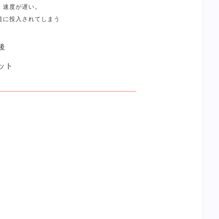
、速度が遅い。
道に投入されてしまう
後
ット