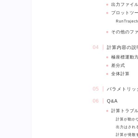
出力ファイ
プロットツ
RunTraject
その他のフ
計算内容の説
極座標運動
差分式
全体計算
パラメトリッ
Q&A
計算トラブ
計算が動か
出力はされ
計算が発散