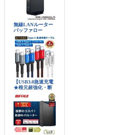
Learning
ターボ機械シリーズ
Library
Tools
Links
About
Q&A Query
Reply