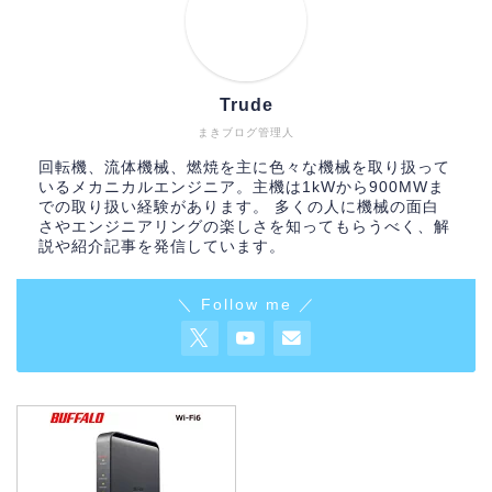
Trude
まきブログ管理人
回転機、流体機械、燃焼を主に色々な機械を取り扱って
Articles
いるメカニカルエンジニア。主機は1kWから900MWま
での取り扱い経験があります。 多くの人に機械の面白
さやエンジニアリングの楽しさを知ってもらうべく、解
自動車・鉄道
説や紹介記事を発信しています。
＼ Follow me ／
船舶・設備
航空宇宙・防衛
ターボ機械
Database